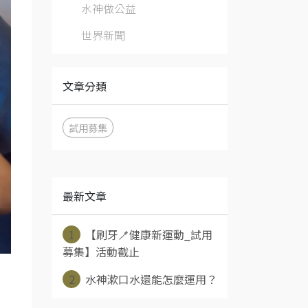
水神做公益
世界新聞
文章分類
試用募集
最新文章
1
【刷牙🪥健康新運動_試用
募集】活動截止
2
水神漱口水還能怎麼運用？