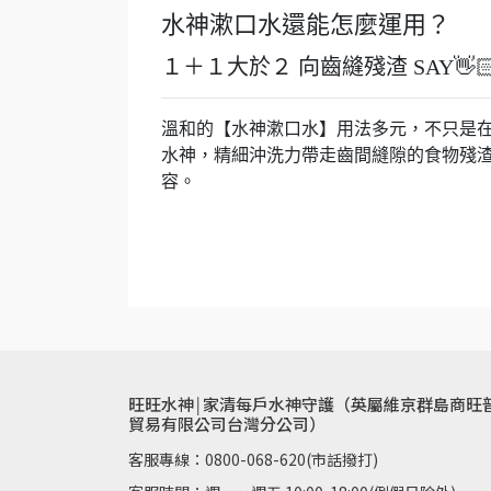
水神漱口水還能怎麼運用？
１＋１大於２ 向齒縫殘渣 SAY👋🏻
溫和的【水神漱口水】用法多元，不只是在
水神，精細沖洗力帶走齒間縫隙的食物殘
容。
旺旺水神￨家清每戶水神守護（英屬維京群島商旺
貿易有限公司台灣分公司）
客服專線：0800-068-620(市話撥打)