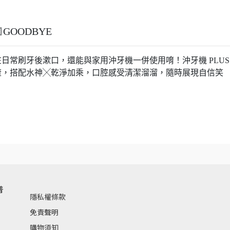
GOODBYE
日常刷牙後漱口，還能與家用沖牙機一併使用唷！沖牙機 PLUS
渣，搭配水神╳乾淨加乘，口腔感受清潔溜溜，隨時展現自信笑
普
隱私權條款
免責聲明
購物須知