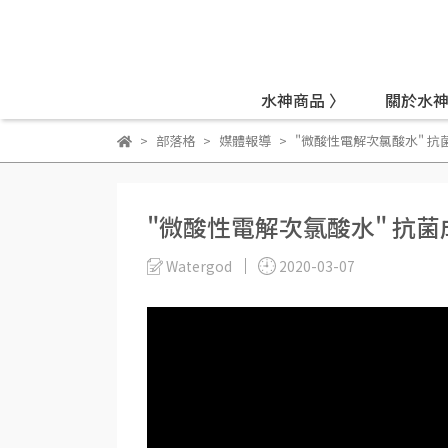
水神商品 〉
關於水神
部落格
媒體報導
"微酸性電解次氯酸水" 
"微酸性電解次氯酸水" 抗
Watergod
2020-03-07