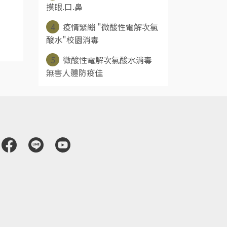
摸眼.口.鼻
4
疫情緊繃 "微酸性電解次氯
酸水"校園消毒
5
微酸性電解次氯酸水消毒
無害人體防疫佳