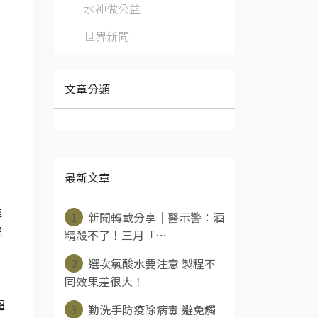
水神做公益
世界新聞
文章分類
最新文章
解
1
新聞轉載分享｜醫示警：酒
完
精殺不了！三月「⋯
2
選次氯酸水要注意 製程不
同效果差很大！
超
3
勤洗手防疫除病毒 避免觸