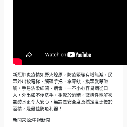
新冠肺炎疫情如野火燎原，防疫緊繃有增無減，民
眾外出按電梯、觸碰手把、拿零錢、摸頭髮等碰
觸，手易沾染細菌、病毒，一不小心容易病從口
入，外出如不便洗手，相較於酒精，微酸性電解次
氯酸水更令人安心，無論是安全度及穩定度更優於
酒精，是最佳防疫利器！
新聞來源:中視新聞