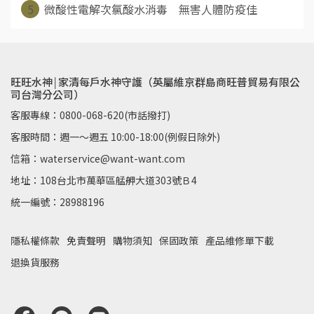
5
微酸性電解次氯酸水消毒 無害人體防疫佳
旺旺水神￨家清每戶水神守護（英屬維京群島商旺普貿易有限公
司台灣分公司）
客服專線：0800-068-620(市話撥打)
客服時間：週一～週五 10:00-18:00(例假日除外)
信箱：waterservice@want-want.com
地址：108台北市萬華區艋舺大道303號Ｂ4
統一編號：28988196
隱私權條款
免責聲明
購物須知
保固政策
產品維修單下載
退換貨服務