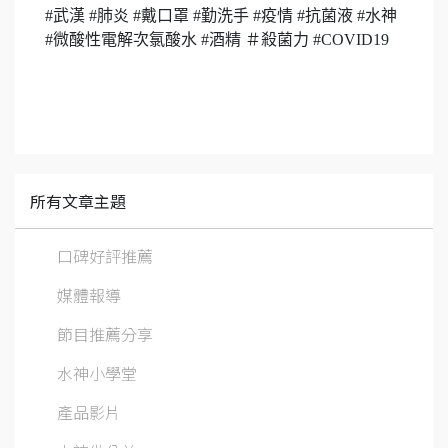
#武漢 #肺炎 #戴口罩 #勤洗手 #疫情 #抗菌液 #水神
#微酸性電解次氯酸水 #酒精 ＃殺菌力 #COVID19
所有文章主題
口碑好評推薦
媒體報導
節目推薦分享
水神小學堂
產品影片