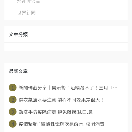
水神做公益
世界新聞
文章分類
最新文章
1
新聞轉載分享｜醫示警：酒精殺不了！三月「⋯
2
選次氯酸水要注意 製程不同效果差很大！
3
勤洗手防疫除病毒 避免觸摸眼.口.鼻
4
疫情緊繃 "微酸性電解次氯酸水"校園消毒