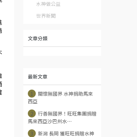
水神做公益
世界新聞
進
過
文章分類
不
最新文章
雅
酒
確
1
關懷無國界 水神捐助馬來
西亞
2
行善無國界！旺旺集團捐贈
馬來西亞沙巴州水⋯
3
新潟 長岡 獲旺旺捐贈水神