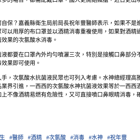
何自保？嘉義縣衛生局前局長祝年豐醫師表示，如果不是
眾可以用厚的布口罩並以酒精消毒重複使用，如果對酒精
菌效果的次氯酸水消毒。
菌液都要在口罩內外均勻噴灑三次，特別是接觸口鼻部分
毒效果即可使用。
入手，次氯酸水抗菌液民眾也可列入考慮。水神總經理高
品業界引進，一西西的次氯酸水神抗菌液效果等於一西西
加上不像酒精易燃有危險性，又可直接噴口鼻眼睛消毒，
生
#
醫師
#
酒精
#
次氯酸
#
消毒
#
水神
#
祝年豐