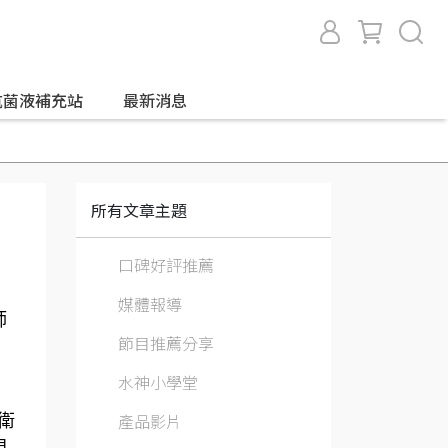
抗菌液補充站
最新消息
所有文章主題
口碑好評推薦
媒體報導
師
節目推薦分享
，
水神小學堂
產品影片
衛
現