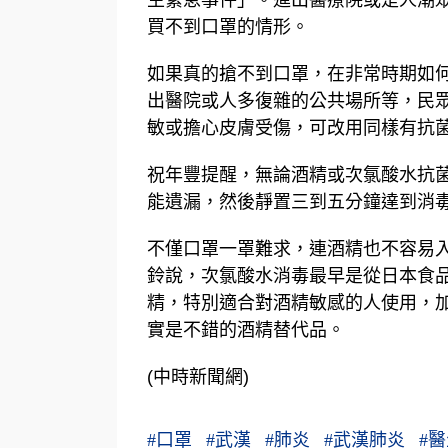
買不到口罩的情形。
如果真的搶不到口罩，在非常時期如
出醫院或人多復雜的公共場所等，民
敏或擔心皮膚受傷，可改用同樣有抗
祝年豐提醒，無論酒精或次氯酸水抗
能遺漏，然後靜置三到五分鐘達到消
不僅口罩一罩難求，連酒精也不容易
鈴說，次氯酸水消毒最早是從日本食
精，特別適合對酒精敏感的人使用，
實是不錯的酒精替代品。
(中時新聞網)
#
口罩
#
武漢
#
肺炎
#
武漢肺炎
#
醫