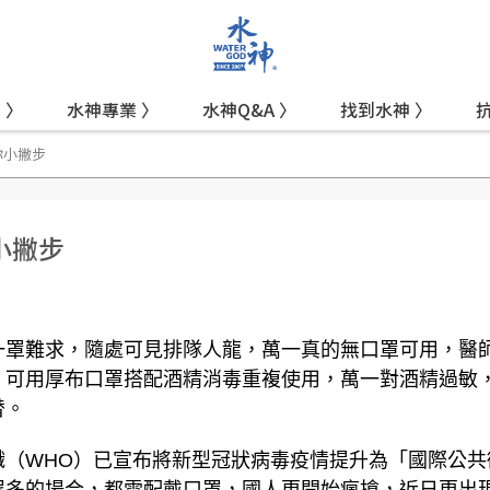
 〉
水神專業 〉
水神Q&A 〉
找到水神 〉
你小撇步
小撇步
一罩難求，隨處可見排隊人龍，萬一真的無口罩可用，醫
，可用厚布口罩搭配酒精消毒重複使用，萬一對酒精過敏
替。
織（WHO）已宣布將新型冠狀病毒疫情提升為「國際公共
眾多的場合，都需配戴口罩，國人更開始瘋搶，近日更出