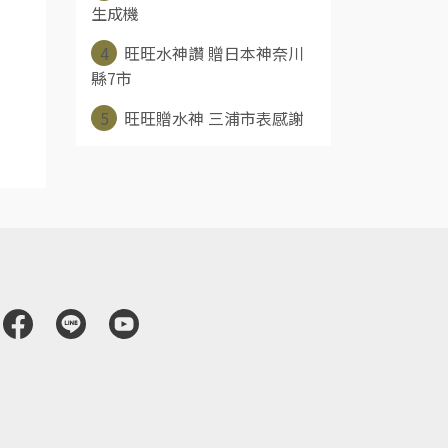
生成機
4
旺旺水神讚 贈日本神奈川
縣7市
5
旺旺贈水神 三浦市表感謝