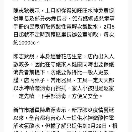
陳志狄表示，上月初從得知旺旺水神免費提
供里長及部分65歲長者、領有媽媽或兒童等
手冊的民眾領取微酸性電解次氯酸水，2月5
日起就不定時到轄區里長辦公室領取，每次
約1000cc。
陳志狄說，本身經營花店生意，店內出入人
數較多，因此在守護家人健康同時也要保護
消費者前提下，防護要做得比一般人更嚴
謹，店內桌子、常用器具、工具一定天天都
以水神噴灑消毒再擦拭，家人小孩則是返家
一定先噴一下手部消毒，方便又安全。
新竹市議員陳啟源表示，新冠肺炎疫情蔓延
以來，全台都有善心人士提供水神微酸性電
解次氯酸水，但據了解只提供到2月29日，根