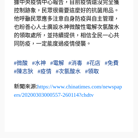
據中央疫情中心報告，目前疫情還沒完全獲
控制跡象，民眾很需要這麼好的抗菌用品。
他呼籲民眾應多注意自身防疫與自主管理，
也盼善心人士廣設水神微酸性電解次氯酸水
的領取處所，並持續提供，相信全民一心共
同防疫，一定能度過疫情侵襲。
#
微酸
#
水神
#
電解
#
消毒
#
花店
#
免費
#
陳志狄
#
疫情
#
次氯酸水
#
領取
新聞來源:
https://www.chinatimes.com/newspap
ers/20200303000557-260114?chdtv