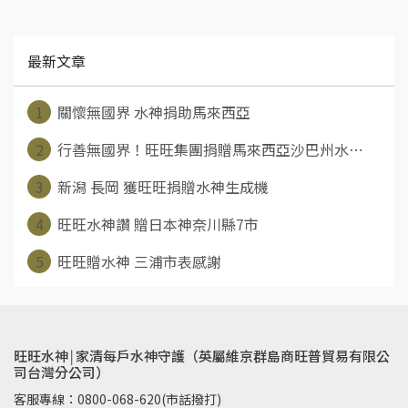
最新文章
1
關懷無國界 水神捐助馬來西亞
2
行善無國界！旺旺集團捐贈馬來西亞沙巴州水⋯
3
新潟 長岡 獲旺旺捐贈水神生成機
4
旺旺水神讚 贈日本神奈川縣7市
5
旺旺贈水神 三浦市表感謝
旺旺水神￨家清每戶水神守護（英屬維京群島商旺普貿易有限公
司台灣分公司）
客服專線：0800-068-620(市話撥打)