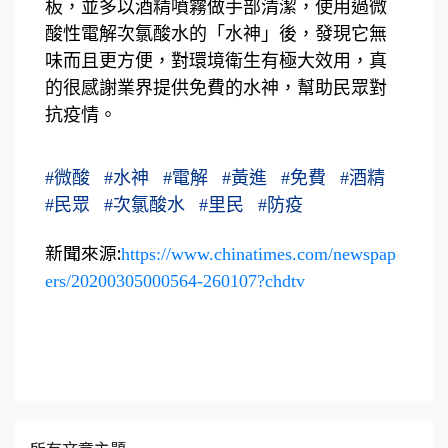
板，並多以酒精噴霧做手部清潔，使用過微
酸性電解次氯酸水的「水神」後，發現它無
味而且更方便，對環境衛生有極大效用，真
的很感謝業界提供免費的水神，幫助民眾對
抗疫情。
#
微酸
#
水神
#
電解
#
黃進
#
免費
#
酒精
#
民眾
#
次氯酸水
#
里民
#
防疫
新聞來源:
https://www.chinatimes.com/newspap
ers/20200305000564-260107?chdtv
所有文章主題