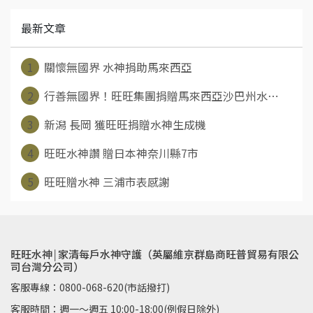
最新文章
1
關懷無國界 水神捐助馬來西亞
2
行善無國界！旺旺集團捐贈馬來西亞沙巴州水⋯
3
新潟 長岡 獲旺旺捐贈水神生成機
4
旺旺水神讚 贈日本神奈川縣7市
5
旺旺贈水神 三浦市表感謝
旺旺水神￨家清每戶水神守護（英屬維京群島商旺普貿易有限公
司台灣分公司）
客服專線：0800-068-620(市話撥打)
客服時間：週一～週五 10:00-18:00(例假日除外)