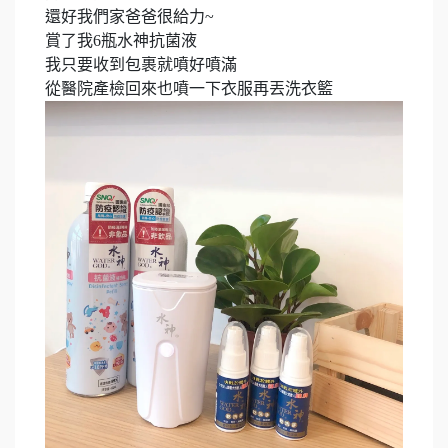
還好我們家爸爸很給力~​
賞了我6瓶水神抗菌液​
我只要收到包裹就噴好噴滿​
從醫院產檢回來也噴一下衣服再丟洗衣籃​