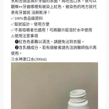
水和舌頭塗抹於牙齒的表面，再吐出口水，就可以
觀察👀牙齒哪裡有被染上紅色，被染色的地方就代
表有牙菌斑 沒刷乾淨！
✅100%食品級原料
✅錠狀設計，使用方便
✅不易咀嚼者也適用！可將顯示錠溶於水中使用
⚠️使用注意事項
➊紅色色素難以清洗，請避免沾到衣服。
➋含乳糖成分，若有過敏者請先洽詢醫師指示再
使用。
②水神漱口水(300ml)