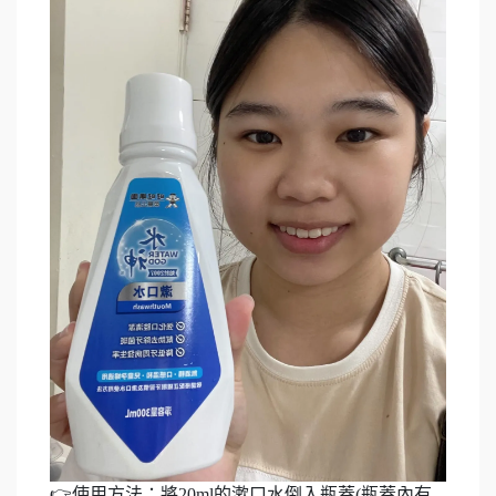
👉使用方法：將20ml的漱口水倒入瓶蓋(瓶蓋內有