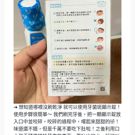
➜ 想知道哪裡沒刷乾淨 就可以使用牙菌斑顯示錠！
使用步驟很簡單～ 我們刷完牙後，把一顆顯示錠放
入口中並咬碎，咬碎的過程中，嚐起來甜甜的🤣！
味道還不錯，但是千萬不要吃下肚啦！之後利用口