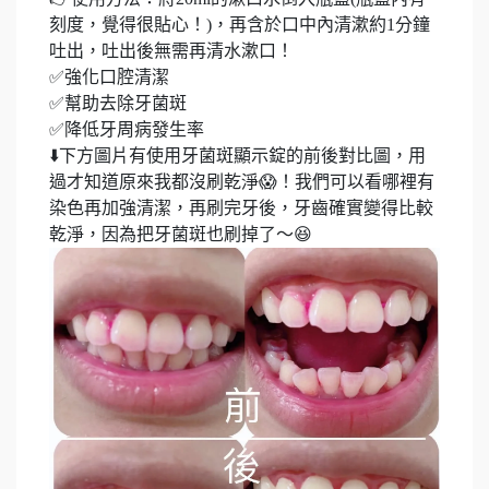
刻度，覺得很貼心！)，再含於口中內清漱約1分鐘
吐出，吐出後無需再清水漱口！
✅強化口腔清潔
✅幫助去除牙菌斑
✅降低牙周病發生率
⬇️下方圖片有使用牙菌斑顯示錠的前後對比圖，用
過才知道原來我都沒刷乾淨😱！我們可以看哪裡有
染色再加強清潔，再刷完牙後，牙齒確實變得比較
乾淨，因為把牙菌斑也刷掉了～😆