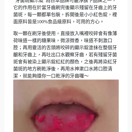
"牙菌斑顯示錠"為日本品牌可麗淨旗下品牌之一，
它的作用在於當牙齒刷完後顯示殘留在牙齒上的牙
菌斑，每一顆都單包裝，拆開後是小小紅色錠，裡
面原料皆是100%食品級原料，可用的方心。
取一顆在刷牙後使用，直接放入嘴裡咬碎會有像薄
荷味道一樣的糖果味，微涼微香，味道不刺激口
腔；再用靈活的舌頭將咬碎的顯示錠塗抹在整個牙
齦和牙齒上，再吐出口水觀察牙齒，若有殘留牙菌
斑會有被染上顯示錠紅紅的顏色，之後再將染紅牙
菌斑的地方刷乾淨後，再用水神漱口水將口腔清
潔，就能夠還你一口乾淨的牙齒囉～