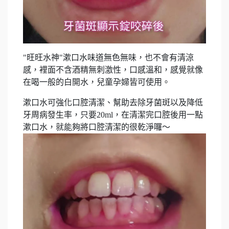
"旺旺水神"漱口水味道無色無味，也不會有清涼
感，裡面不含酒精無刺激性，口感溫和，感覺就像
在喝一般的白開水，兒童孕婦皆可使用。
漱口水可強化口腔清潔、幫助去除牙菌斑以及降低
牙周病發生率，只要20ml，在清潔完口腔後用一點
漱口水，就能夠將口腔清潔的很乾淨囉～